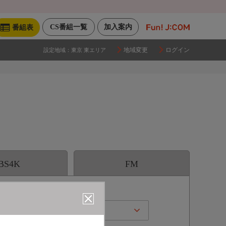
CS番組一覧
加入案内
番組表
地域変更
ログイン
設定地域：
東京 東エリア
BS4K
FM