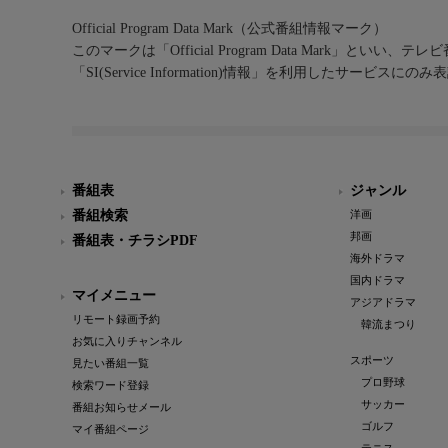
Official Program Data Mark（公式番組情報マーク）
このマークは「Official Program Data Mark」といい
「SI(Service Information)情報」を利用したサービ
番組表
ジャンル
番組検索
洋画
邦画
番組表・チラシPDF
海外ドラマ
国内ドラマ
マイメニュー
アジアドラマ
リモート録画予約
韓流まつり
お気に入りチャンネル
スポーツ
見たい番組一覧
プロ野球
検索ワード登録
サッカー
番組お知らせメール
ゴルフ
マイ番組ページ
テニス