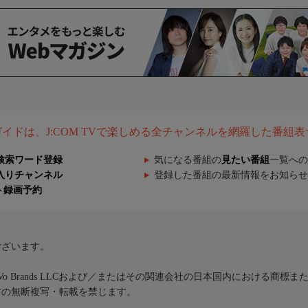
組ガイドは、J:COM TVで楽しめる全チャンネルを網羅した番組
検索ワード登録
気になる番組の
見たい番組
一覧への
入りチャンネル
登録した番組の最新情報をお知らせ
ト録画予約
ございます。
iVo Brands LLCおよび／またはその関連会社の日本国内における商標
材の無断複写・転載を禁じます。