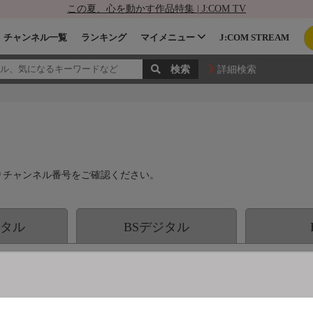
この夏、心を動かす作品特集 | J:COM TV
チャンネル一覧
ランキング
マイメニュー
J:COM STREAM
詳細検索
りチャンネル番号をご確認ください。
タル
BSデジタル
コース