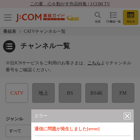
この夏、心を動かす作品特集 | J:COM TV
検索
CS番組一覧
番組表
番組表
CATVチャンネル一覧
チャンネル一覧
※旧JCNサービスをご利用のお客さまは、
こちら
よりチャンネル
番号をご確認ください。
CATV
地上
BS
BS4K
FM
エラー
ジャンル
コース
通信に問題が発生しました[error]