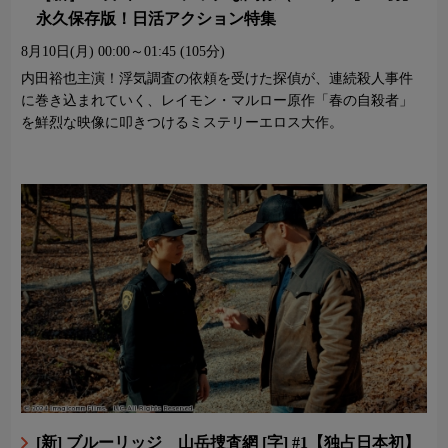
永久保存版！日活アクション特集
8月10日(月)
00:00～01:45 (105分)
内田裕也主演！浮気調査の依頼を受けた探偵が、連続殺人事件
に巻き込まれていく、レイモン・マルロー原作「春の自殺者」
を鮮烈な映像に叩きつけるミステリーエロス大作。
[新] ブルーリッジ 山岳捜査網 [字] #1【独占日本初】