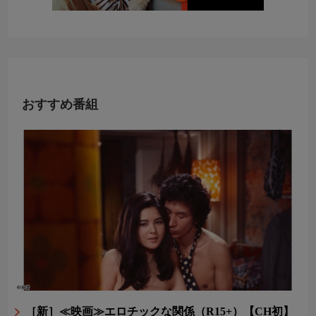
おすすめ番組
［新］≪映画≫エロチックな関係（R15+）【CH初】