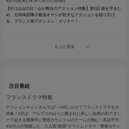
8月11日(火)
18:30～20:15 (105分)
【8/11は山の日！山が舞台のアクション特集】第1話 娘を守るた
め、元特殊部隊の最強オヤジが壮大なアクションを繰り広げ
る、フランス発アクション・スリラー！
もっと見る
注目番組
フランスドラマ特集
アクションチャンネルでは7～8月にかけてフランスドラマを大
特集！8月は、アルプスの山々に囲まれた美しい自然の街アヌシ
ーで起きる難事件に警視カサンドルのチームが挑む！各話平均
450万人が視聴した、大人気“絶景”クライムドラマ「警視カサン