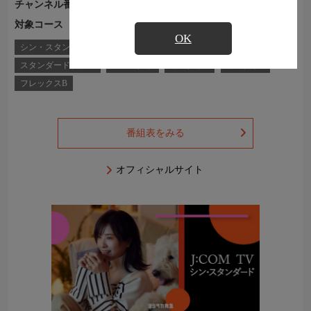
チャンネル番号
Ch.559
対象コース
J:COM TVコース一覧
OK
シン・スタンダード
シン・スタンダードプラス
スタンダード
スタンダードプラス
コンパクト
セレクトB
セレクトE
フレックスB
番組表をみる
オフィシャルサイト