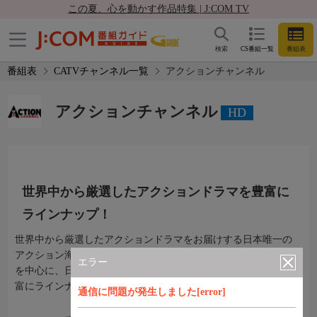
この夏、心を動かす作品特集 | J:COM TV
検索
CS番組一覧
番組表
番組表
CATVチャンネル一覧
アクションチャンネル
アクションチャンネル
HD
世界中から厳選したアクションドラマを豊富に
ラインナップ！
世界中から厳選したアクションドラマをお届けする日本唯一の
アクション海外ドラマ専門チャンネル。北米・ヨーロッパ作品
エラー
を中心に、日本初上陸の最新作や話題作、定番の人気作品を豊
富にラインナップ！
通信に問題が発生しました[error]