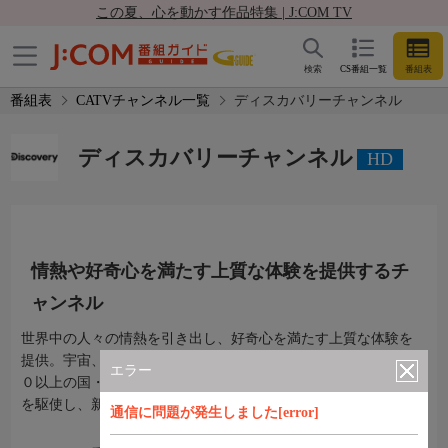
この夏、心を動かす作品特集 | J:COM TV
検索
CS番組一覧
番組表
番組表
CATVチャンネル一覧
ディスカバリーチャンネル
ディスカバリーチャンネル
HD
情熱や好奇心を満たす上質な体験を提供するチ
ャンネル
世界中の人々の情熱を引き出し、好奇心を満たす上質な体験を
提供。宇宙、クルマ、サバイバルなど多岐に渡る情報を、２２
エラー
０以上の国・地域で配信されている世界最大級のネットワーク
を駆使し、新しい発見とともにお届け。
通信に問題が発生しました[error]