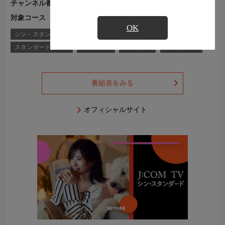
チャンネル番号
Ch.652
対象コース
J:COM TVコース一覧
OK
シン・スタンダード
シン・スタンダードプラス
スタンダード
スタンダードプラス
コンパクト
セレクトA
フレックスB
番組表をみる
オフィシャルサイト