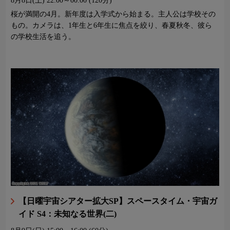
8月8日(土)
22:00～00:00 (120分)
桜が満開の4月。新年度は入学式から始まる。主人公は学校その
もの。カメラは、1年生と6年生に焦点を絞り、春夏秋冬、彼ら
の学校生活を追う。
【日曜宇宙シアター拡大SP】スペースタイム・宇宙ガ
イド S4：未知なる世界(二)