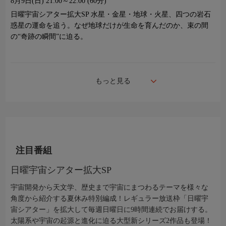
8月9日(日)
21:00～22:00 (60分)
日曜宇宙シアター拡大SP 水星・金星・地球・火星、四つの岩石
惑星の運命を追う。なぜ地球だけが生命を育んだのか、束の間
の“奇跡の瞬間”に迫る。
もっと見る
注目番組
日曜宇宙シアター拡大SP
宇宙開発から天文学、歴史まで宇宙にまつわるテーマを様々な
角度から紹介する夏休み特別編成！レギュラー放送枠「日曜宇
宙シアター」を拡大して毎週日曜日に9時間連続でお届けする。
太陽系や宇宙の起源と進化に迫る大型新シリーズ2作品も登場！