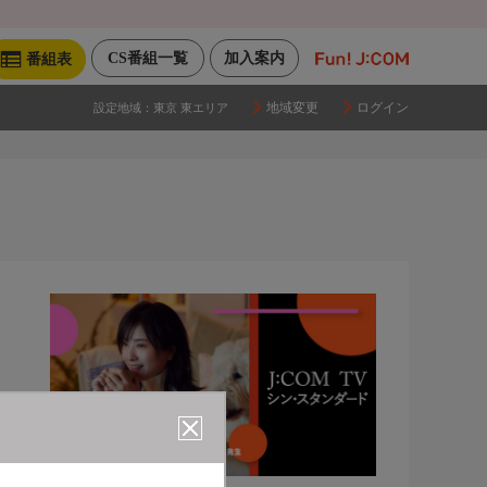
CS番組一覧
加入案内
番組表
地域変更
ログイン
設定地域：
東京 東エリア