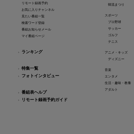
リモート録画予約
韓流まつり
お気に入りチャンネル
スポーツ
見たい番組一覧
プロ野球
検索ワード登録
サッカー
番組お知らせメール
ゴルフ
マイ番組ページ
テニス
ランキング
アニメ・キッズ
ディズニー
特集一覧
音楽
フォトインタビュー
エンタメ
生活・趣味・教養
アダルト
番組表ヘルプ
リモート録画予約ガイド