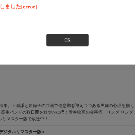
した[error]
ンダード
スタンダードプラス
フレックスB
イト
OK
を特集。上原謙と原節子の共演で倦怠期を迎えつつある夫婦の心理を描く
高生バンドの数日間を鮮やかに描く青春映画の金字塔「リンダ リンダ 
ルリマスター版で放送中！
Kデジタルリマスター版＞