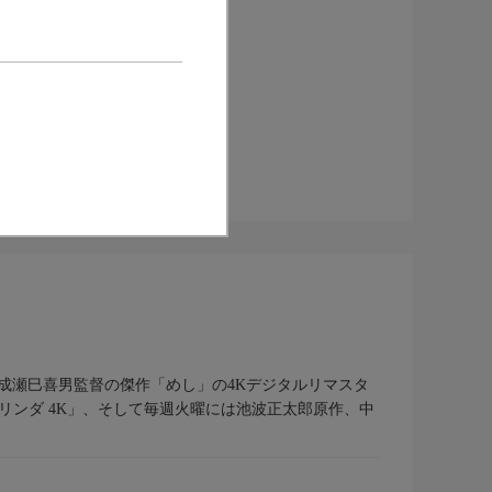
成瀬巳喜男監督の傑作「めし」の4Kデジタルリマスタ
リンダ 4K」、そして毎週火曜には池波正太郎原作、中