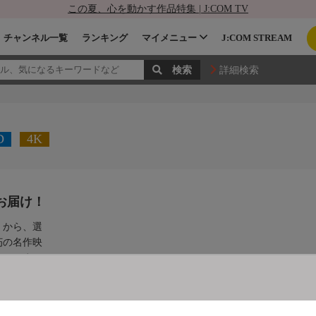
この夏、心を動かす作品特集 | J:COM TV
チャンネル一覧
ランキング
マイメニュー
J:COM STREAM
詳細検索
D
4K
お届け！
』から、選
朽の名作映
アニメまで