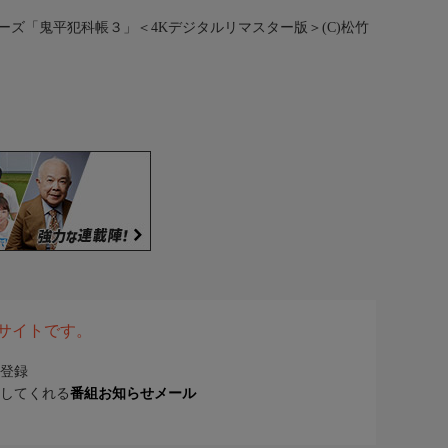
ナーズ
「鬼平犯科帳３」＜4Kデジタルリマスター版＞(C)松竹
表サイトです。
登録
してくれる
番組お知らせメール