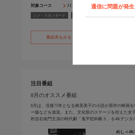
対象コース
J:COM TVコース一覧
通信に問題が発生しま
シン・スタンダード
シン・スタンダードプラス
スタ
番組表をみる
オフィシャルサ
注目番組
8月のオススメ番組
8月は、没後75年となる林芙美子の小説が原作の映画
ー版などを放送。また、文化祭のステージを控えた女子
村吉右衛門主演の時代劇「鬼平犯科帳３」を4Kデジタ
めし＜4