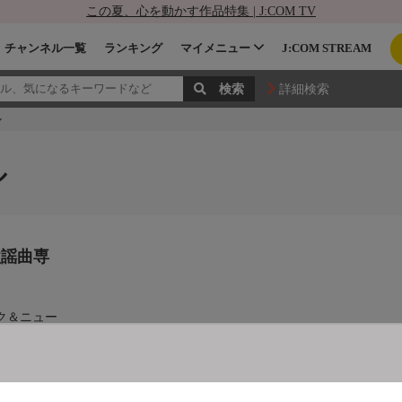
この夏、心を動かす作品特集 | J:COM TV
チャンネル一覧
ランキング
マイメニュー
J:COM STREAM
詳細検索
ル
ル
歌謡曲専
ク＆ニュー
をお届け。
新コンサー
唯一の歌謡