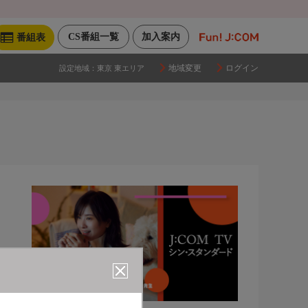
CS番組一覧
加入案内
番組表
地域変更
ログイン
設定地域：
東京 東エリア