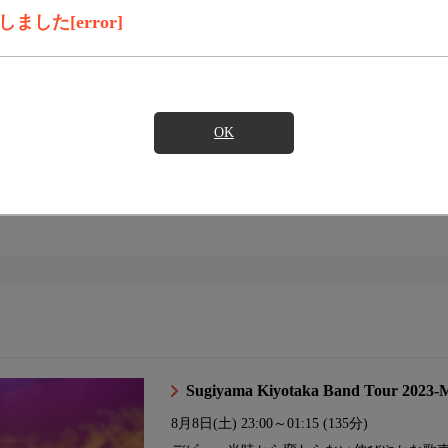
した[error]
ドプラス
フレックスA
OK
イト
Sugiyama Kiyotaka Band Tour 2023
8月8日(土)
23:00～01:15 (135分)