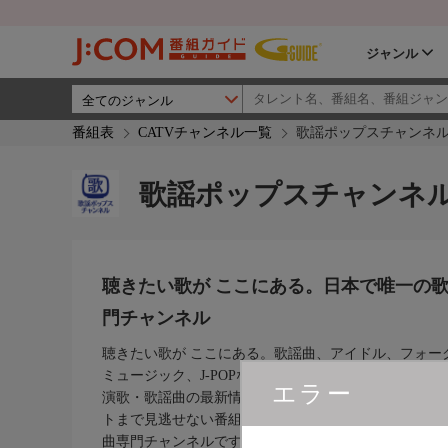
ジャンル
番組表
CATVチャンネル一覧
歌謡ポップスチャンネ
歌謡ポップスチャンネ
聴きたい歌が ここにある。日本で唯一の
門チャンネル
聴きたい歌が ここにある。歌謡曲、アイドル、フォー
ミュージック、J-POPなどさまざまなジャンルの名曲
エラー
演歌・歌謡曲の最新情報や、過去の貴重な映像から最
トまで見逃せない番組が豊富にラインナップ！日本で
曲専門チャンネルです。