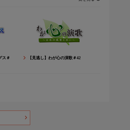
グス＃
【見逃し】わが心の演歌＃42