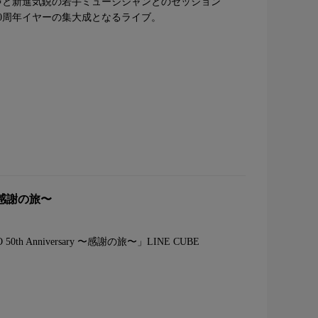
声と新進気鋭の若手ミュージシャンとのセッション
0周年イヤーの集大成となるライブ。
e 〜感謝の旅〜
h Anniversary 〜感謝の旅〜」LINE CUBE