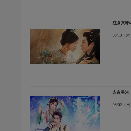
紅き真珠
08/13
永夜星河
08/02