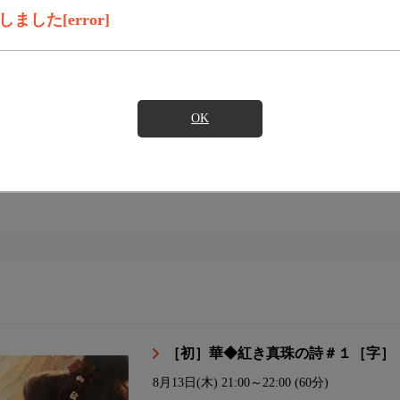
した[error]
ンダード
スタンダードプラス
コンパクト
OK
イト
［初］華◆紅き真珠の詩＃１［字］
8月13日(木)
21:00～22:00 (60分)