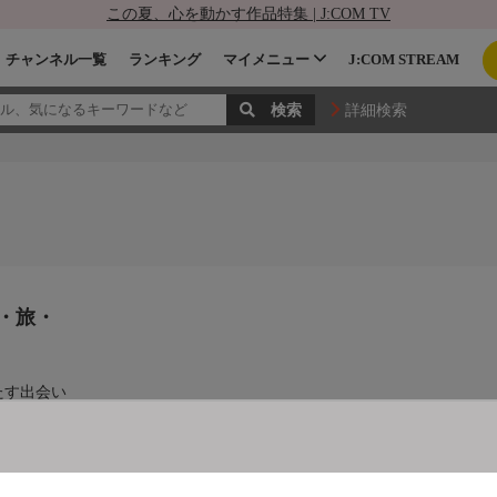
この夏、心を動かす作品特集 | J:COM TV
チャンネル一覧
ランキング
マイメニュー
J:COM STREAM
詳細検索
・旅・
たす出会い
画、食・
る番組をお