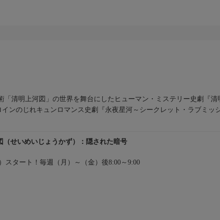
美術「清明上河図」の世界を舞台にしたヒューマン・ミステリー史劇『
ロインのじれキュンロマンス史劇『永夜星河～シークレット・ラブミッ
図（せいめいじょうかず）：隠された暗号
（火）スタート！毎週（月）～（金）後8:00～9:00