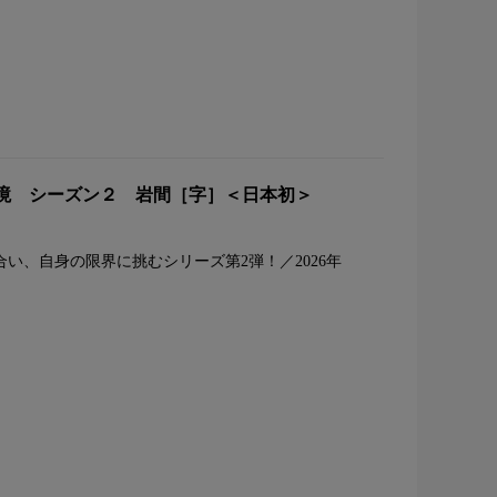
境 シーズン２ 岩間［字］＜日本初＞
い、自身の限界に挑むシリーズ第2弾！／2026年