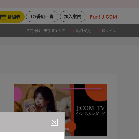
CS番組一覧
加入案内
番組表
地域変更
ログイン
設定地域：
東京 東エリア