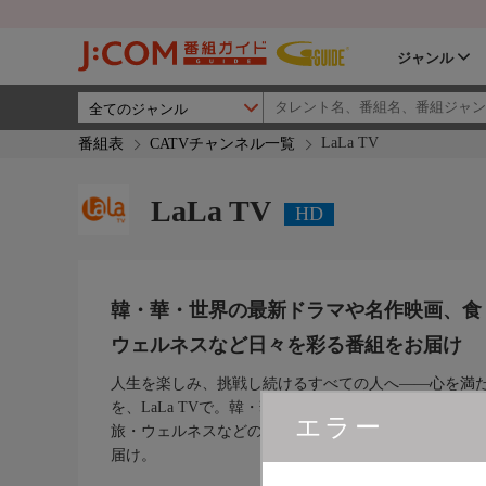
ジャンル
LaLa TV
番組表
CATVチャンネル一覧
LaLa TV
HD
韓・華・世界の最新ドラマや名作映画、食
ウェルネスなど日々を彩る番組をお届け
人生を楽しみ、挑戦し続けるすべての人へ——心を満
を、LaLa TVで。韓・華・世界の最新ドラマや名作映
エラー
旅・ウェルネスなどのライフスタイルまで、日々を彩
届け。