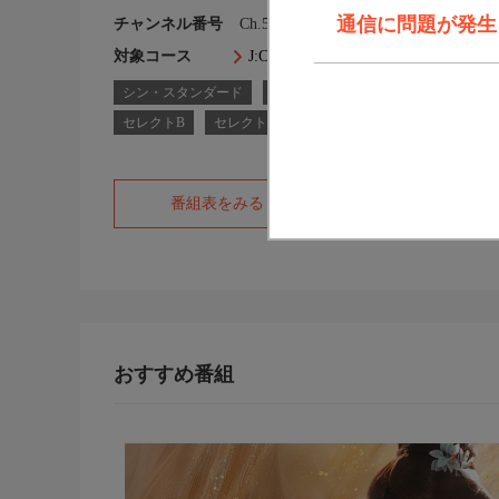
通信に問題が発生しま
チャンネル番号
Ch.557
対象コース
J:COM TVコース一覧
シン・スタンダード
シン・スタンダードプラス
スタ
セレクトB
セレクトF
フレックスB
番組表をみる
オフィシャルサ
おすすめ番組