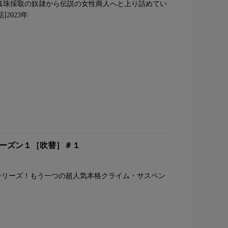
！真珠採取の奴隷から伝説の女性商人へと上り詰めてい
2023年
 シーズン１［吹替］＃１
シリーズ！もう一つの超人気本格クライム・サスペン