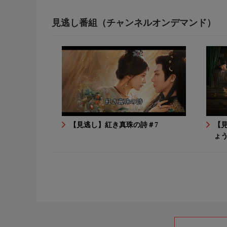
見逃し番組（チャンネルオンデマンド）
【見逃し】紅き真珠の詩＃7
【
ょ